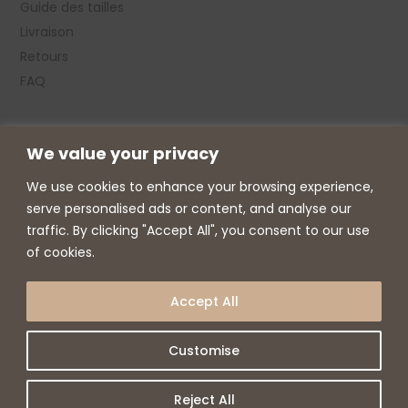
Guide des tailles
Livraison
Retours
FAQ
A Propos
We value your privacy
Manifeste
We use cookies to enhance your browsing experience,
Journal
serve personalised ads or content, and analyse our
Fabrication
traffic. By clicking "Accept All", you consent to our use
Carte Cadeaux
of cookies.
REJOIGNEZ-NOUS
Accept All
S'INSCRIRE
Customise
Reject All