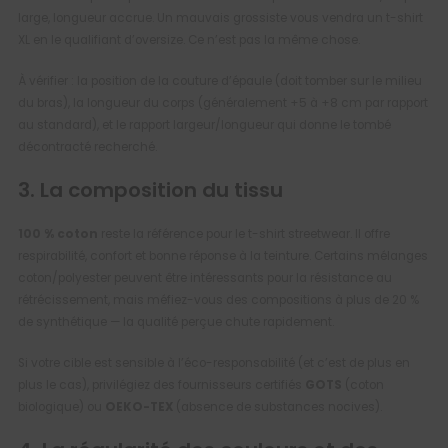
large, longueur accrue. Un mauvais grossiste vous vendra un t-shirt
XL en le qualifiant d’oversize. Ce n’est pas la même chose.
À vérifier : la position de la couture d’épaule (doit tomber sur le milieu
du bras), la longueur du corps (généralement +5 à +8 cm par rapport
au standard), et le rapport largeur/longueur qui donne le tombé
décontracté recherché.
3. La composition du tissu
100 % coton
reste la référence pour le t-shirt streetwear. Il offre
respirabilité, confort et bonne réponse à la teinture. Certains mélanges
coton/polyester peuvent être intéressants pour la résistance au
rétrécissement, mais méfiez-vous des compositions à plus de 20 %
de synthétique — la qualité perçue chute rapidement.
Si votre cible est sensible à l’éco-responsabilité (et c’est de plus en
plus le cas), privilégiez des fournisseurs certifiés
GOTS
(coton
biologique) ou
OEKO-TEX
(absence de substances nocives).