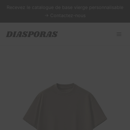
Aller
Recevez le catalogue de base vierge personnalisable
au
→ Contactez-nous
contenu
Main
Menu