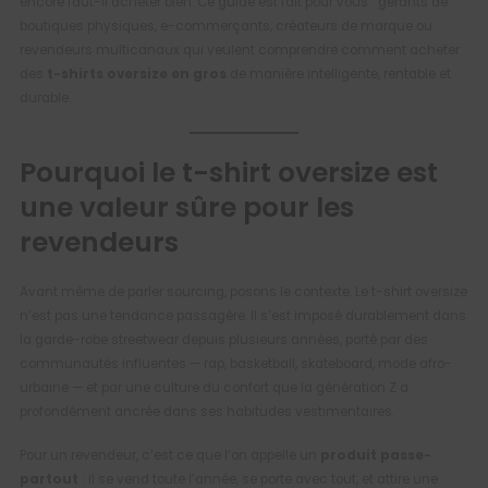
encore faut-il acheter bien. Ce guide est fait pour vous : gérants de
boutiques physiques, e-commerçants, créateurs de marque ou
revendeurs multicanaux qui veulent comprendre comment acheter
des
t-shirts oversize en gros
de manière intelligente, rentable et
durable.
Pourquoi le t-shirt oversize est
une valeur sûre pour les
revendeurs
Avant même de parler sourcing, posons le contexte. Le t-shirt oversize
n’est pas une tendance passagère. Il s’est imposé durablement dans
la garde-robe streetwear depuis plusieurs années, porté par des
communautés influentes — rap, basketball, skateboard, mode afro-
urbaine — et par une culture du confort que la génération Z a
profondément ancrée dans ses habitudes vestimentaires.
Pour un revendeur, c’est ce que l’on appelle un
produit passe-
partout
: il se vend toute l’année, se porte avec tout, et attire une