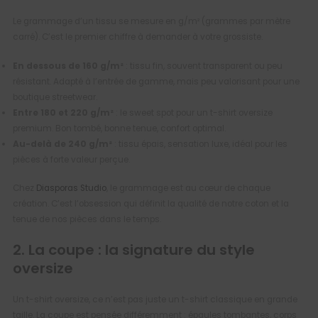
Le grammage d’un tissu se mesure en g/m² (grammes par mètre
carré). C’est le premier chiffre à demander à votre grossiste.
En dessous de 160 g/m²
: tissu fin, souvent transparent ou peu
résistant. Adapté à l’entrée de gamme, mais peu valorisant pour une
boutique streetwear.
Entre 180 et 220 g/m²
: le sweet spot pour un t-shirt oversize
premium. Bon tombé, bonne tenue, confort optimal.
Au-delà de 240 g/m²
: tissu épais, sensation luxe, idéal pour les
pièces à forte valeur perçue.
Chez
Diasporas Studio
, le grammage est au cœur de chaque
création. C’est l’obsession qui définit la qualité de notre coton et la
tenue de nos pièces dans le temps.
2. La coupe : la signature du style
oversize
Un t-shirt oversize, ce n’est pas juste un t-shirt classique en grande
taille. La coupe est pensée différemment : épaules tombantes, corps